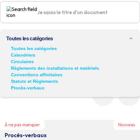
Toutes les catégories
Toutes les catégories
Calendriers
Récemment publié
Circulaires
Il y a moins de 3 mois
Règlements des installations et matériels
Conventions affinitaires
À ne pas manquer
Statuts et Règlements
Procès-verbaux
À ne pas manquer
Nouveau
Procès-verbaux