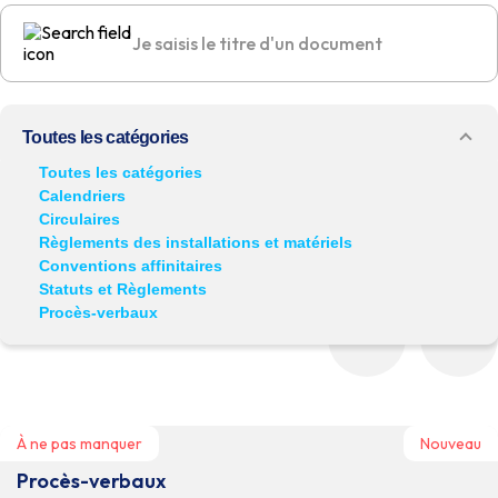
Toutes les catégories
Toutes les catégories
Calendriers
Récemment publié
Circulaires
Il y a moins de 3 mois
Règlements des installations et matériels
Conventions affinitaires
À ne pas manquer
Statuts et Règlements
Procès-verbaux
À ne pas manquer
Nouveau
Procès-verbaux